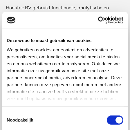
Honutec BV gebruikt functionele, analytische en
tracking cookies. Een cookie is een klein tekstbestand
dat bij het eerste bezoek aan deze website wordt
opgeslagen in de browser van uw computer, tablet of
smartphone. Honutec BV gebruikt cookies met een
Deze website maakt gebruik van cookies
puur technische functionaliteit. Deze zorgen ervoor dat
We gebruiken cookies om content en advertenties te
de website naar behoren werkt en dat bijvoorbeeld
personaliseren, om functies voor social media te bieden
uw voorkeursinstellingen onthouden worden. Deze
en om ons websiteverkeer te analyseren. Ook delen we
cookies worden ook gebruikt om de website goed te
informatie over uw gebruik van onze site met onze
laten werken en deze te kunnen optimaliseren.
partners voor social media, adverteren en analyse. Deze
Daarnaast plaatsen we cookies die uw surfgedrag
partners kunnen deze gegevens combineren met andere
bijhouden zodat we op maat gemaakte content en
informatie die u aan ze heeft verstrekt of die ze hebben
advertenties kunnen aanbieden. Bij uw eerste bezoek
verzameld op basis van uw gebruik van hun services.
aan onze website hebben wij u al geïnformeerd over
deze cookies en toestemming gevraagd voor het
Toestemmingsselectie
plaatsen ervan. U kunt zich afmelden voor cookies
Noodzakelijk
door uw internetbrowser zo in te stellen dat deze geen